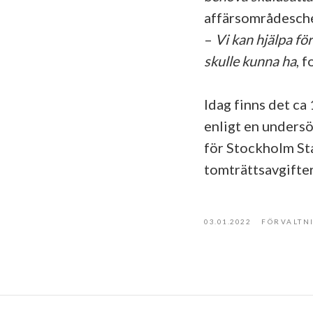
affärsområdeschef
–
Vi kan hjälpa fö
skulle kunna ha
, 
Idag finns det ca
enligt en undersö
för Stockholm St
tomträttsavgifte
03.01.2022
FÖRVALTN