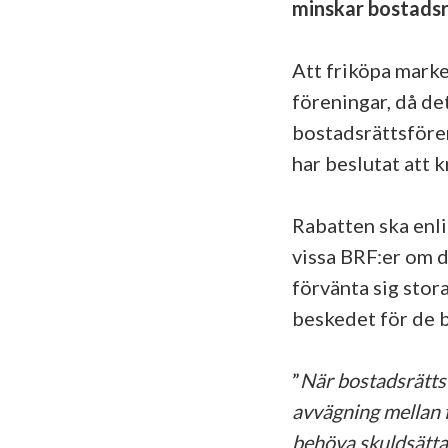
minskar bostadsr
Att friköpa marken
föreningar, då de
bostadsrättsföre
har beslutat att 
Rabatten ska enl
vissa BRF:er om 
förvänta sig sto
beskedet för de 
”
När bostadsrättsf
avvägning mellan 
behöva skuldsätta 