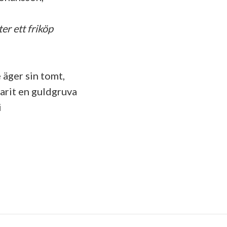
er ett friköp
 äger sin tomt,
varit en guldgruva
i