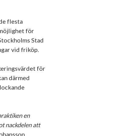
de flesta
möjlighet för
 Stockholms Stad
gar vid friköp.
xeringsvärdet för
 kan därmed
 lockande
praktiken en
ot nackdelen att
Johansson,