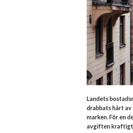
Landets bostadsrä
drabbats hårt av
marken. För en d
avgiften kraftig