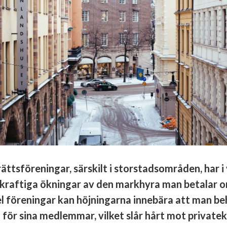
ttsföreningar, särskilt i storstadsområden, har i v
 kraftiga ökningar av den markhyra man betalar 
el föreningar kan höjningarna innebära att man be
t för sina medlemmar, vilket slår hårt mot privat