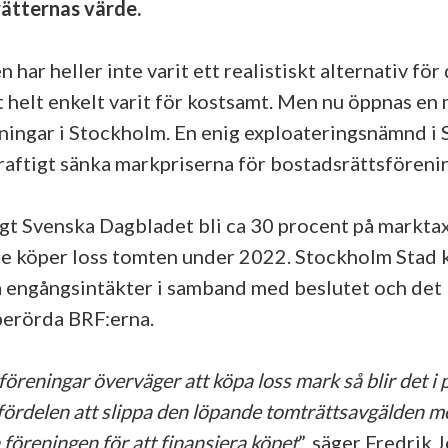
ätternas värde.
 har heller inte varit ett realistiskt alternativ för 
t helt enkelt varit för kostsamt. Men nu öppnas en 
ningar i Stockholm. En enig exploateringsnämnd i
kraftigt sänka markpriserna för bostadsrättsförenin
igt Svenska Dagbladet bli ca 30 procent på markta
de köper loss tomten under 2022. Stockholm Stad
ra engångsintäkter i samband med beslutet och det
berörda BRF:erna.
öreningar överväger att köpa loss mark så blir det i 
fördelen att slippa den löpande tomträttsavgälden m
föreningen för att finansiera köpet
”, säger Fredrik 