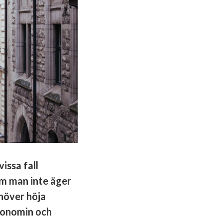
issa fall
om man inte äger
höver höja
ekonomin och