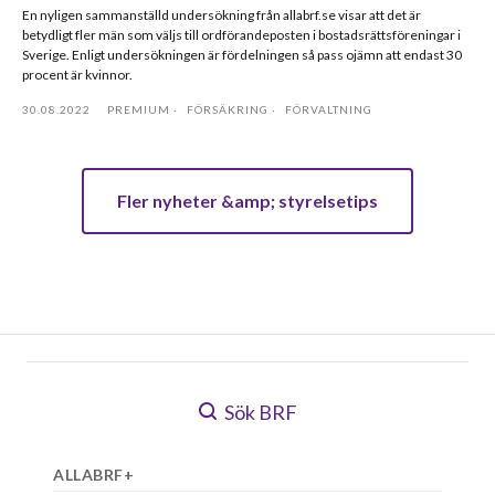
En nyligen sammanställd undersökning från allabrf.se visar att det är
betydligt fler män som väljs till ordförandeposten i bostadsrättsföreningar i
Sverige. Enligt undersökningen är fördelningen så pass ojämn att endast 30
procent är kvinnor.
30.08.2022
PREMIUM
FÖRSÄKRING
FÖRVALTNING
Fler nyheter &amp; styrelsetips
Sök BRF
ALLABRF+