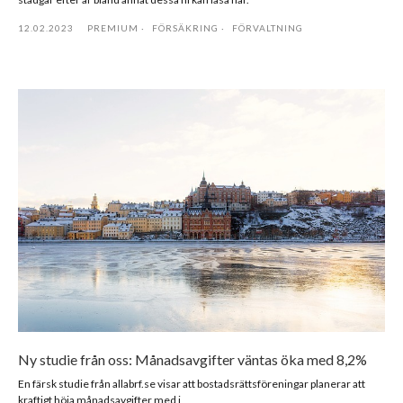
12.02.2023
PREMIUM
FÖRSÄKRING
FÖRVALTNING
Ny studie från oss: Månadsavgifter väntas öka med 8,2%
En färsk studie från allabrf.se visar att bostadsrättsföreningar planerar att
kraftigt höja månadsavgifter med i