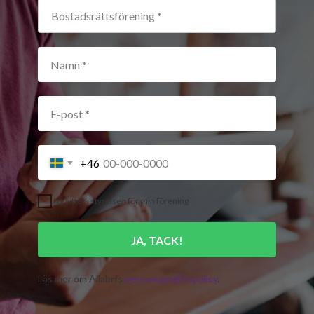
+46
Jag sitter i styrelsen för min förening
JA, TACK!
Läs mer om Allabrfs
personuppgiftspolicy
.