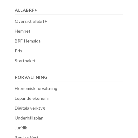
ALLABRF+
Översikt allabrf+
Hemnet
BRF-Hemsida
Pris
Startpaket
FÖRVALTNING
Ekonomisk förvaltning
Löpande ekonomi
Digitala verktyg
Underhållsplan
Juridik
Begär offert